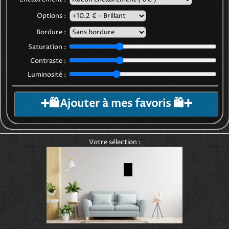
Options :
Bordure :
Saturation :
Contraste :
Luminosité :
➕🛍️Ajouter à mes favoris 🛍️➕
Votre sélection :