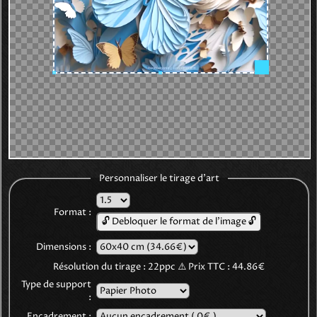
Personnaliser le tirage d'art
Format :
🔓 Debloquer le format de l'image 🔓
Dimensions :
Résolution du tirage :
22
ppc
⚠️
Prix TTC :
44.86€
Type de support
:
Encadrement :