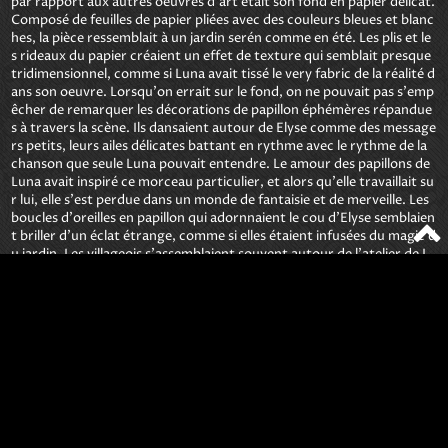
par rapport aux autres oeuvres d'art était son fond en papier délicat. 
Composé de feuilles de papier pliées avec des couleurs bleues et blanc
hes, la pièce ressemblait à un jardin serén comme en été. Les plis et le
s rideaux du papier créaient un effet de texture qui semblait presque 
tridimensionnel, comme si Luna avait tissé le very fabric de la réalité d
ans son oeuvre. Lorsqu'on errait sur le fond, on ne pouvait pas s'emp
êcher de remarquer les décorations de papillon éphémères répandue
s à travers la scène. Ils dansaient autour de Elyse comme des message
rs petits, leurs ailes délicates battant en rythme avec le rythme de la 
chanson que seule Luna pouvait entendre. Le amour des papillons de 
Luna avait inspiré ce morceau particulier, et alors qu'elle travaillait su
r lui, elle s'est perdue dans un monde de fantaisie et de merveille. Les 
boucles d'oreilles en papillon qui adornnaient le cou d'Elyse semblaien
t briller d'un éclat étrange, comme si elles étaient infusées du magic d
u jardin. Les villageois s'assemblaient souvent autour de l'atelier de L
una, hypnotisés par son attention aux détails et la merveilleuse artist
ry qui allait dans chaque trait de peinture. Ils se marvellent à la façon 
dont elle capturait les nuances de lumière et d'ombre, ramenant mê
me les sujets les plus délicats à la vie. Un jour, une jeune fille nommée 
Sophie s'est faufilée dans l'atelier de Luna, ses yeux écarquillés comm
e s'il regardait pour la première fois le monde qui se trouvait devant l
ui. Elyse's Lullaby était comme rien que Sophie n'avait jamais vu avan
t – il semblait contener des secrets et des histoires que seule l'oeuvre 
elle-même pouvait révéler. Luna souriait chaleureusement à Sophie, s
es yeux scintillant d'amour. Vous voulez entendre un secret? demand