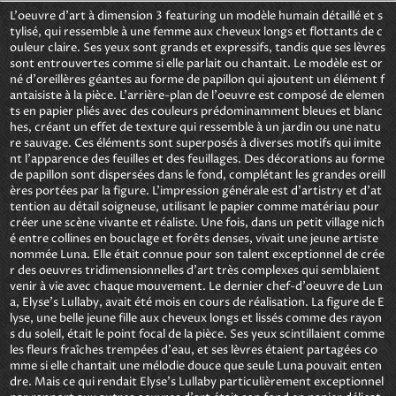
L'oeuvre d'art à dimension 3 featuring un modèle humain détaillé et s
tylisé, qui ressemble à une femme aux cheveux longs et flottants de c
ouleur claire. Ses yeux sont grands et expressifs, tandis que ses lèvres 
sont entrouvertes comme si elle parlait ou chantait. Le modèle est or
né d'oreillères géantes au forme de papillon qui ajoutent un élément f
antaisiste à la pièce. L'arrière-plan de l'oeuvre est composé de elemen
ts en papier pliés avec des couleurs prédominamment bleues et blanc
hes, créant un effet de texture qui ressemble à un jardin ou une natu
re sauvage. Ces éléments sont superposés à diverses motifs qui imite
nt l'apparence des feuilles et des feuillages. Des décorations au forme 
de papillon sont dispersées dans le fond, complétant les grandes oreill
ères portées par la figure. L'impression générale est d'artistry et d'at
tention au détail soigneuse, utilisant le papier comme matériau pour 
créer une scène vivante et réaliste. Une fois, dans un petit village nich
é entre collines en bouclage et forêts denses, vivait une jeune artiste 
nommée Luna. Elle était connue pour son talent exceptionnel de crée
r des oeuvres tridimensionnelles d'art très complexes qui semblaient 
venir à vie avec chaque mouvement. Le dernier chef-d'oeuvre de Lun
a, Elyse's Lullaby, avait été mois en cours de réalisation. La figure de E
lyse, une belle jeune fille aux cheveux longs et lissés comme des rayon
s du soleil, était le point focal de la pièce. Ses yeux scintillaient comme 
les fleurs fraîches trempées d'eau, et ses lèvres étaient partagées co
mme si elle chantait une mélodie douce que seule Luna pouvait enten
dre. Mais ce qui rendait Elyse's Lullaby particulièrement exceptionnel 