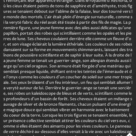
t renforçant leur apparence étranger. Dans le royaume d'Aethoria, o
ù les cieux étaient peints de tons de sapphire et d'améthyste, trois fig
ures se tenaient debout sur l'abîme de la falaise, leur dos tourné vers l
e monde des mortels. L'air était plein d'énergie surnaturelle, comme s
i la verytè fabric du réel avait été tissée à partir des fils de magie. La p
remière figure, une jeune femme avec des ailes aussi délicates qu'une 
papillon, portait des robes qui scintillaient comme les opales et les pie
rres de lune. Ses cheveux coulaient derrière elle comme un fleuve d'o
r, et son visage éclairait la lumière éthériale. Les couleurs de ses robes 
dansaient sur sa forme en mouvements shimmerants, laissant des tra
înons de poussière scintillante et de saphir à leur suite. À la droite de l
a jeune femme se tenait un guerrier-ange, son ailespan étendu aussi l
arge qu'un ciel orageux. Son armure était forgée d'une matériau qui 
semblait presque liquide, shiftant entre les teintes de l'émeraude et d
e l'onyx comme les couleurs d'un coucher de soleil sur une mer tropic
ale. Ses yeux brûlaient d'un feu intérieur, un feu qui semblait allumer l
a verytè autour de lui. Derrière le guerrier-ange se tenait une sorcièr
e, ses robes un kaleidoscope de bleus et de verts, scintillant comme le
s profondeurs d'un bassin de forêt. Ses cheveux étaient un mélange s
auvage de silver et de bronze filaments, chacun pulsant d'une énergi
e magique douce qui semblait vibrer en harmonie avec le battement 
du coeur de la terre. Lorsque les trois figures se tenaient ensemble, le
ur présence collective semblait attirer les couleurs du ciel vers eux, c
omme si elles étaient des aimants pour les vives couleurs. Le panneau 
de verre déchiré au-dessous d'elles venait à la vie avec un kaleidoscop