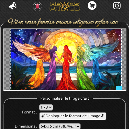
Vitre verre fenetre oeuvre religieux eglise sacre
ange decoration cathedrale decorative mosaic
coucher soleil arc ciel multicolore vibrantes rain
Personnaliser le tirage d'art
Format :
🔓 Debloquer le format de l'image 🔓
Dimensions :