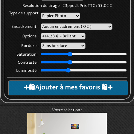
Résolution du tirage :
23
ppc
⚠️
Prix TTC :
53.02€
Type de support
:
Encadrement :
Options :
Bordure :
Saturation :
Contraste :
Luminosité :
➕🛍️Ajouter à mes favoris 🛍️➕
Votre sélection :