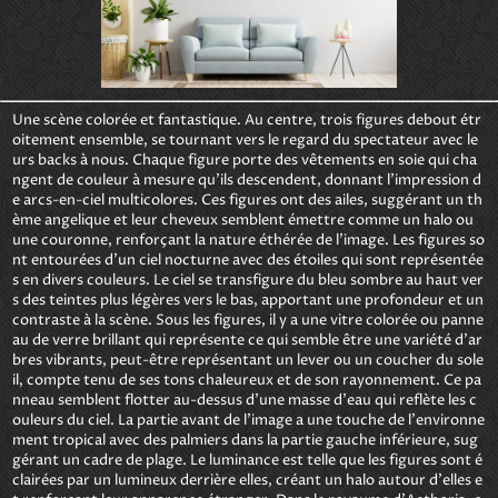
Une scène colorée et fantastique. Au centre, trois figures debout étr
oitement ensemble, se tournant vers le regard du spectateur avec le
urs backs à nous. Chaque figure porte des vêtements en soie qui cha
ngent de couleur à mesure qu'ils descendent, donnant l'impression d
e arcs-en-ciel multicolores. Ces figures ont des ailes, suggérant un th
ème angelique et leur cheveux semblent émettre comme un halo ou 
une couronne, renforçant la nature éthérée de l'image. Les figures so
nt entourées d'un ciel nocturne avec des étoiles qui sont représentée
s en divers couleurs. Le ciel se transfigure du bleu sombre au haut ver
s des teintes plus légères vers le bas, apportant une profondeur et un 
contraste à la scène. Sous les figures, il y a une vitre colorée ou panne
au de verre brillant qui représente ce qui semble être une variété d'ar
bres vibrants, peut-être représentant un lever ou un coucher du sole
il, compte tenu de ses tons chaleureux et de son rayonnement. Ce pa
nneau semblent flotter au-dessus d'une masse d'eau qui reflète les c
ouleurs du ciel. La partie avant de l'image a une touche de l'environne
ment tropical avec des palmiers dans la partie gauche inférieure, sug
gérant un cadre de plage. Le luminance est telle que les figures sont é
clairées par un lumineux derrière elles, créant un halo autour d'elles e