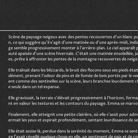
Scène de paysage neigeux avec des pentes recouvertes d'un blanc pur.
n, ce qui suggère qu'il s'agit d'une matinée ou d'une après-midi, ind
ge semble progressivement monter à l'arrière-plan. Le ciel apparaît pou
auté apaisée d'une scène hivernale. C'était une matinée ensoleillée,
es, prête à affronter les pentes de la montagne recouvertes de neige. E
Elle traînait dans les blizzards, le bruit des flocons sous ses pieds étai
dément, prenant l'odeur de pins et de fumée de bois portés par le ve
ent comme des sentinelles sur la scène, leurs branches lourdement char
e seule dans un tel expanse. 

Elle gravissait, la terrain s'élévait progressivement à l'horizon, fo
nt en valeur les textures et les contours du paysage. Emma se marvoyai
Finalement, elle atteignit une petite clairière, où elle s'assit pour 
ermait les yeux et expirait profondément, sentant lourdissance de ses
Elle était assise là, perdue dans la serénité du moment, Emma se se
ge l'avait réveillé quelque chose en elle, un sentiment de paix et de 