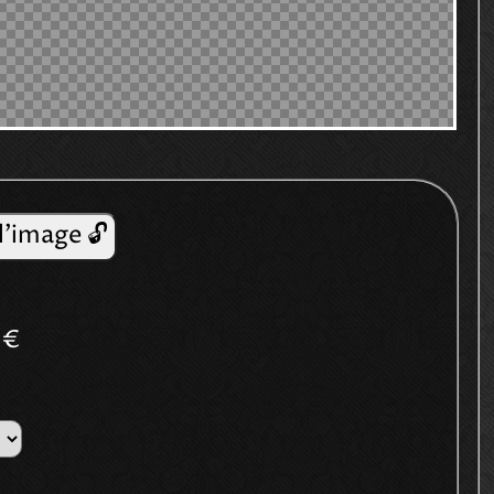
l'image 🔓
4€