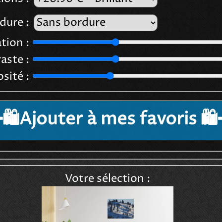
dure :
tion :
aste :
sité :
🛍️Ajouter à mes favoris 🛍
Votre sélection :