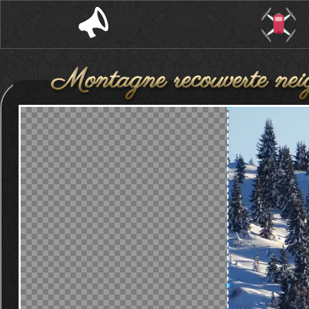
Montagne recouverte neige
escarpee couverte e