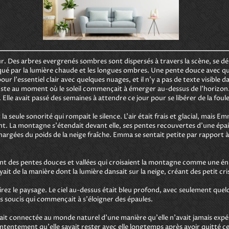
 Des arbres evergrenés sombres sont dispersés à travers la scène, se déma
iqué par la lumière chaude et les longues ombres. Une pente douce avec qu
r l'essentiel clair avec quelques nuages, et il n'y a pas de texte visible 
 juste au moment où le soleil commençait à émerger au-dessus de l'horizon
lle avait passé des semaines à attendre ce jour pour se libérer de la foule 
t la seule sonorité qui rompait le silence. L'air était frais et glacial, mais E
nt. La montagne s'étendait devant elle, ses pentes recouvertes d'une épai
gées du poids de la neige fraîche. Emma se sentait petite par rapport à ce
rmant des pentes douces et vallées qui croisaient la montagne comme une én
t de la manière dont la lumière dansait sur la neige, créant des petit cris
admirez le paysage. Le ciel au-dessus était bleu profond, avec seulement q
 soucis qui commençait à s'éloigner des épaules. 

ntait connectée au monde naturel d'une manière qu'elle n'avait jamais exp
contentement qu'elle savait rester avec elle longtemps après avoir quitté c