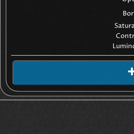
Bor
Satura
Contr
Lumino
➕