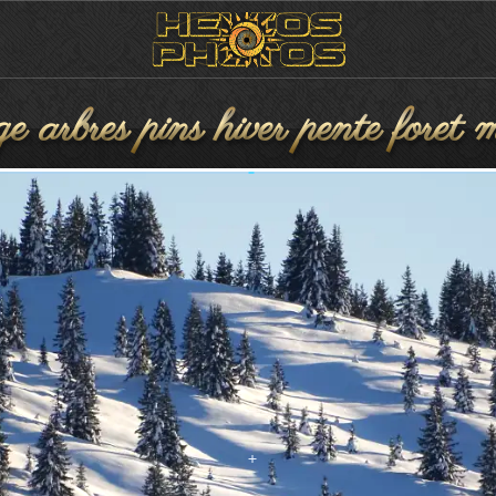
 arbres pins hiver pente foret 
vergenes station ski terrains 