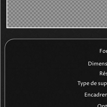
Fo
Dimens
Rés
Encadrem
Opt