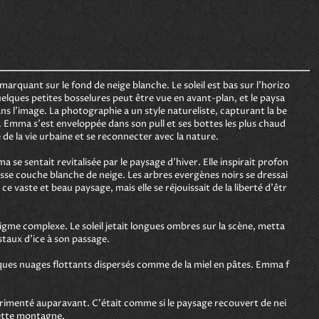
rquant sur le fond de neige blanche. Le soleil est bas sur l'horizo
elques petites bosselures peut être vue en avant-plan, et le paysa
dans l'image. La photographie a un style natureliste, capturant la be
. Emma s'est enveloppée dans son pull et ses bottes les plus chaud
de la vie urbaine et se reconnecter avec la nature. 

mma se sentait revitalisée par le paysage d'hiver. Elle inspirait profon
sse couche blanche de neige. Les arbres evergènes noirs se dressai
 vaste et beau paysage, mais elle se réjouissait de la liberté d'êtr
igme complexe. Le soleil jetait longues ombres sur la scène, metta
taux d'ice à son passage. 

uelques nuages flottants dispersés comme de la miel en pâtes. Emma f
érimenté auparavant. C'était comme si le paysage recouvert de nei
ette montagne. 
