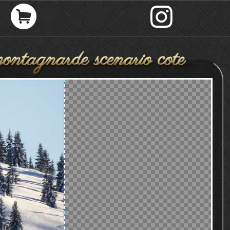
montagnarde scenario cote
montagneux changeme