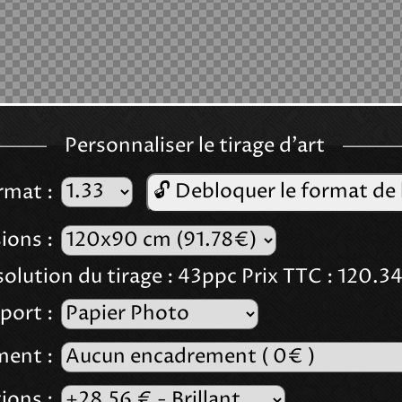
Personnaliser le tirage d'art
🔓 Debloquer le format de 
rmat :
ions :
olution du tirage :
43
ppc
Prix TTC :
120.3
Type de support :
ent :
ions :