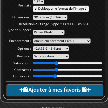
Format :
🔓 Debloquer le format de l'image 🔓
Dimensions :
Résolution du tirage :
9
ppc
⚠️
Prix TTC :
85.66€
Type de support
:
Encadrement :
Options :
Bordure :
Saturation :
Contraste :
Luminosité :
➕🛍️Ajouter à mes favoris 🛍️➕