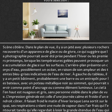
Votre sélection :
Scène côtière. Dans le plan de vue, il y a un jeté avec plusieurs rochers 
recouverts d'un apparence de glace ou de givre, ce qui suggère que l
a photographie pourrait avoir été prise pendant l'hiver ou les premie
rs printemps, lorsque les températures gelées peuvent provoquer un
e accumulation de glace sur les surfaces. L'arrière-plan présente un c
orps d'eau, possiblement un océan, en raison de son ampleur et des t
eintes bleu-grises indicatives de l'eau de mer. À gauche du tableau, il 
y a un petit bâtiment, probablement une barre ou un entrepôt pour l
es bateaux, avec un poteau métallique noir au sommet, qui pourrait s
ervir comme point d'ancrage ou comme élément lumineux. Le ciel à 
l'en haut est nuageux et gris, sans personne visible dans le plan de vu
e. L'impression générale est celle d'une journée calme et froide d'un e
ndroit côtier. Il faisait froid le matin d'hiver lorsque Lena sortit sur le 
quai, ses respirations créant une nuée de vapeur dans l'air frais qui l'e
ntourait tandis qu'elle regardait à loisir la grande étendue de l'eau qui 