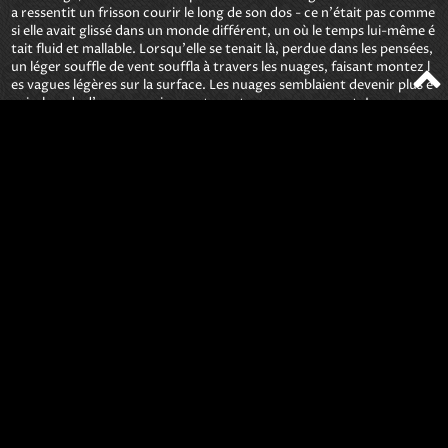
a ressentit un frisson courir le long de son dos - ce n'était pas comme 
si elle avait glissé dans un monde différent, un où le temps lui-même é
tait fluid et mallable. Lorsqu'elle se tenait là, perdue dans les pensées, 
un léger souffle de vent souffla à travers les nuages, faisant montez l
es vagues légères sur la surface. Les nuages semblaient devenir plus é
pais, lourds d'orages mais en retenant ; pour ce moment, Lena se sen
tit détacher et comme si ce lieu, cette silence était le sien seul. Et qua
nd le tempête brisa, enveloppant le monde dans une voile grise et bla
nche, Lena sut qu'elle garderait cet instant de souffrance, ce morcea
u de serenité sur le quai, comme un étreinte gelée à son âme.
Pour toute demande, n'hésitez pas à nous laisser un message ci
dessous
📨 Mail :
📞️ Téléphone :
Votre message :