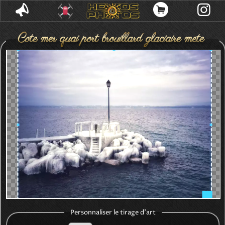
Cote mer quai port brouillard glaciaire meteo
froide formation glace hiver surface gelee rivage
plage glaceuse phare bruissante cotier vague
mar
Personnaliser le tirage d'art