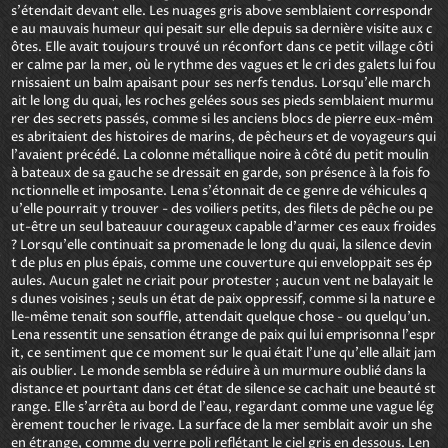
s'étendait devant elle. Les nuages gris above semblaient correspondr
e au mauvais humeur qui pesait sur elle depuis sa dernière visite aux c
ôtes. Elle avait toujours trouvé un réconfort dans ce petit village côti
er calme par la mer, où le rythme des vagues et le cri des galets lui fou
rnissaient un balm apaisant pour ses nerfs tendus. Lorsqu'elle march
ait le long du quai, les roches gelées sous ses pieds semblaient murmu
rer des secrets passés, comme si les anciens blocs de pierre eux-mêm
es abritaient des histoires de marins, de pêcheurs et de voyageurs qui 
l'avaient précédé. La colonne métallique noire à côté du petit moulin 
à bateaux de sa gauche se dressait en garde, son présence à la fois fo
nctionnelle et imposante. Lena s'étonnait de ce genre de véhicules q
u'elle pourrait y trouver - des voiliers petits, des filets de pêche ou pe
ut-être un seul bateauur courageux capable d'armer ces eaux froides 
? Lorsqu'elle continuait sa promenade le long du quai, la silence devin
t de plus en plus épais, comme une couverture qui enveloppait ses ép
aules. Aucun galet ne criait pour protester ; aucun vent ne balayait le
s dunes voisines ; seuls un état de paix oppressif, comme si la nature e
lle-même tenait son souffle, attendait quelque chose - ou quelqu'un. 
Lena ressentit une sensation étrange de paix qui lui emprisonna l'espr
it, ce sentiment que ce moment sur le quai était l'une qu'elle allait jam
ais oublier. Le monde sembla se réduire à un murmure oublié dans la 
distance et pourtant dans cet état de silence se cachait une beauté st
range. Elle s'arrêta au bord de l'eau, regardant comme une vague lég
èrement toucher le rivage. La surface de la mer semblait avoir un she
en étrange, comme du verre poli reflétant le ciel gris en dessous. Len