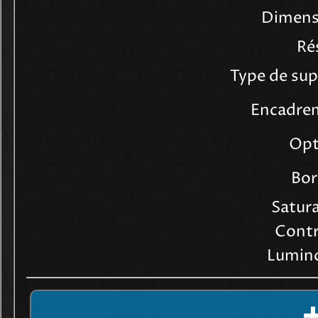
Dimens
Ré
Encadrem
Opt
Bor
Satura
Contr
Lumino
➕