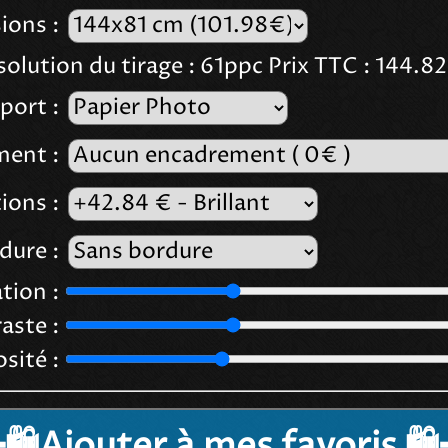
ions :
solution du tirage :
61
ppc
Prix TTC :
144.8
Type de support :
ent :
ions :
dure :
tion :
aste :
sité :
🛍️Ajouter à mes favoris 🛍