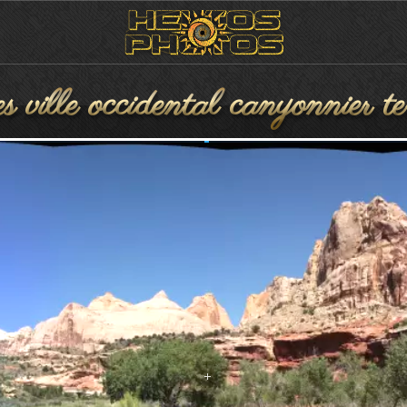
 ville occidental canyonnier ter
nvironnement sec naturel monta