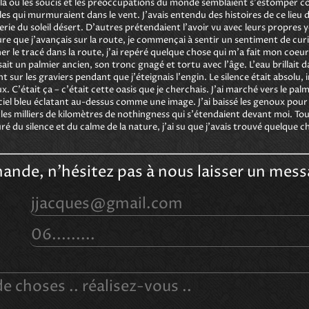
é, là où les soucis et les préoccupations du monde semblaient s'estomper co
lles qui murmuraient dans le vent. J'avais entendu des histoires de ce lie
mperie du soleil désert. D'autres prétendaient l'avoir vu avec leurs propres
ure que j'avançais sur la route, je commençai à sentir un sentiment de curio
rner le tracé dans la route, j'ai repéré quelque chose qui m'a fait mon coeu
ssait un palmier ancien, son tronc gnagé et tortu avec l'âge. L'eau brillait 
ant sur les graviers pendant que j'éteignais l'engin. Le silence était absol
x. C'était ça – c'était cette oasis que je cherchais. J'ai marché vers le pa
le ciel bleu éclatant au-dessus comme une image. J'ai baissé les genoux pour
 les milliers de kilomètres de nothingness qui s'étendaient devant moi. Tout 
é du silence et du calme de la nature, j'ai su que j'avais trouvé quelque ch
ande, n'hésitez pas à nous laisser un mess