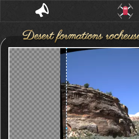
Desert formations rocheuses
bleu pur e