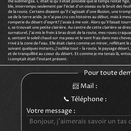
me submergea. C'était là qu'il était possible que le temps restât fig
ble, interrompu seulement par l'éclat d'un oiseau ou le bruit des feui
de la route. Certains disaient qu'il s'agissait d'une illusion, une tro
ue de la terre aride. Je n'ai pas cru ces histoires au début, mais à mes
romperie du désert d'esprit? J'avais à me voir. Alors qu'il faisait tou
s, se trouvait une petite clairière. Au centre de cette clairière se dre
surnaturel. J'ai mis le frein à bras droit de la route, mes roues craqu
e, sentant le soleil chaud sur ma peau et le vent frais dans mes cheveu
rrivé à la zone de l'eau. Elle était claire comme un miroir, reflétant 
suivant quelques instants, j'oubliai tout – la route, le paysage désert,
et de tranquillité au coeur du désert. Et comme je me tenais là, entour
i comptait était l'instant présent.
Pour toute dem
📨 Mail :
📞️ Téléphone :
Votre message :