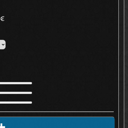
2€
️➕