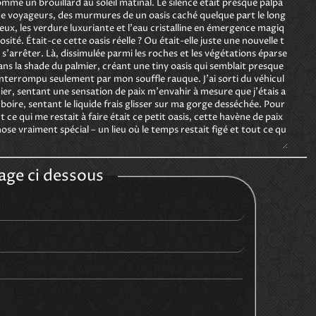
mme un brouillard au soleil matinal. Le silence était presque palpa
u de voyageurs, des murmures de un oasis caché quelque part le long 
 yeux, les verdure luxuriante et l'eau cristalline en émergence magiq
sité. Était-ce cette oasis réelle ? Ou était-elle juste une nouvelle t
r s'arrêter. Là, dissimulée parmi les roches et les végétations éparse
dans la shade du palmier, créant une tiny oasis qui semblait presque 
u, interrompu seulement par mon souffle rauque. J'ai sorti du véhicul
lmier, sentant une sensation de paix m'envahir à mesure que j'étais a
 boire, sentant le liquide frais glisser sur ma gorge desséchée. Pour
ce qui me restait à faire était ce petit oasis, cette havène de paix 
ose vraiment spécial – un lieu où le temps restait figé et tout ce qu
age ci dessous