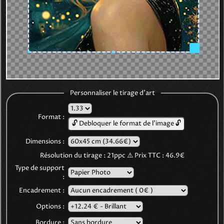
Personnaliser le tirage d'art
Format :
🔓 Debloquer le format de l'image 🔓
Dimensions :
Résolution du tirage :
21
ppc
⚠️
Prix TTC :
46.9€
Type de support
:
Encadrement :
Options :
Bordure :