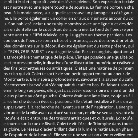
le pli latéral et apparaît avoir des lèvres pleines. Son expression faciale 
est neutre avec une légère touche de sourire. La femme porte un cha
peau à la mode noire, sur laquelle se trouve un plumage au côté gauc
he. Elle porte également un collier en or aux ornements autour du co
u. Son habileté inclut une tunique sombre avec une ligne V et des dét
ails en dentelle sur le côté droit de la poitrine. Le fond de l'oeuvre pré
sente une tour Eiffel éclairée, ce qui suggère un thème parisiens. Les 
couleurs de l'oeuvre sont riches et vibrantes, avec des tons d'or et de 
bleu dominants sur le décor. Il existe également du texte présent, qui 
lit "BONJOUR PARIS", ce qui signifie salut Paris en anglais, ajoutant à l
a atmosphère thematique de la pièce. L'image possède une qualité pol
ie et professionnelle, indicative d'une illustration numérique réalisée à 
des fins prometteuses ou artistiques. C'était une matinée de printem
ps crisp qui vit Colette sortir de son petit appartement au coeur de 
Montmartre. Elle inspira profondément, savourant la saveur du café 
récentement brewé qui s'échappait du café en bas. En faisant son ch
emin le long rue pavés, elle ajusta sa tête-ressort noire ornée d'un dél
icieux plume au côté gauche. Colette était une âme libre, toujours à l
a recherche de ses rêves et passions. Elle s'était installée à Paris un an 
auparavant, à la recherche de l'aventure et de l'inspiration. L'énergie 
vibrante de la ville avait capturé son coeur, et elle se sentait vivante lo
rsqu'elle était entourée des trésors artistiques et culturels. Lorsqu'ell
e tourna sur la rue de Rivoli, Colette vit l'Arc de Triomphe dans toute 
sa gloire. Le réseau d'acier brillant dans la lumière matinale, un phare 
de l'espoir et de la beauté. Elle sentit une sensation d'émerveillement 