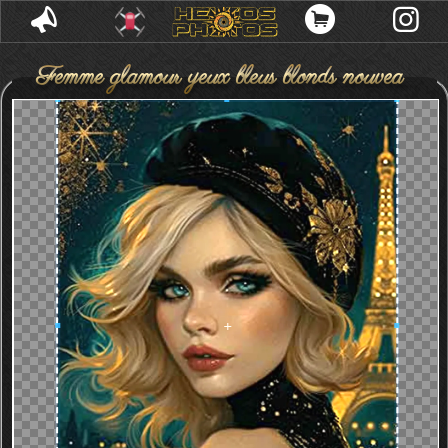
Femme glamour yeux bleus blonds nouveau
chic parisien deco elegante chapeau decor
stylise tour eiffel