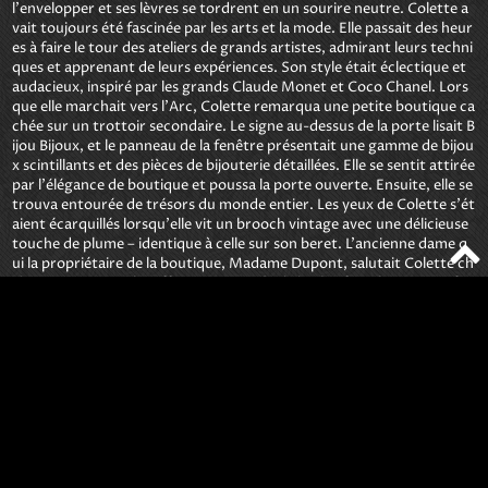
l'envelopper et ses lèvres se tordrent en un sourire neutre. Colette a
vait toujours été fascinée par les arts et la mode. Elle passait des heur
es à faire le tour des ateliers de grands artistes, admirant leurs techni
ques et apprenant de leurs expériences. Son style était éclectique et 
audacieux, inspiré par les grands Claude Monet et Coco Chanel. Lors
que elle marchait vers l'Arc, Colette remarqua une petite boutique ca
chée sur un trottoir secondaire. Le signe au-dessus de la porte lisait B
ijou Bijoux, et le panneau de la fenêtre présentait une gamme de bijou
x scintillants et des pièces de bijouterie détaillées. Elle se sentit attirée 
par l'élégance de boutique et poussa la porte ouverte. Ensuite, elle se 
trouva entourée de trésors du monde entier. Les yeux de Colette s'ét
aient écarquillés lorsqu'elle vit un brooch vintage avec une délicieuse 
touche de plume – identique à celle sur son beret. L'ancienne dame q
ui la propriétaire de la boutique, Madame Dupont, salutait Colette ch
aleureusement et lui offrait une gorgée de la plus fine champagne fra
nçaise. Lorsqu'ils buvaient leurs boissons, Colette découvrit que Mad
ame Dupont n'était pas seulement une maître bijuteur mais égaleme
nt un voyageur expérimenté avec des histoires à partager du monde 
entier. La conversation coula comme le fleuve Seine au crépuscule, lo
rsqu'ils discutèrent d'arts, de mode et de la vie en général. L'après-mi
di s'est écoulé, et Colette sortit de la boutique avec un nouveau sens 
du but. Elle se sentit inspirée par les histoires de Madame Dupont et s
es propres expériences à Paris. L'Arc de Triomphe restait dans son es
prit, symbole d'espoir et de créativité, lui rappelant que le monde étai
t plein de beauté et de possibilités. Lorsqu'elle rentrait dans son appa