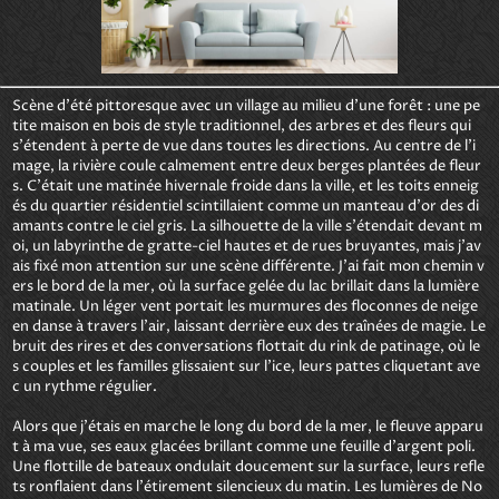
Scène d'été pittoresque avec un village au milieu d'une forêt : une pe
tite maison en bois de style traditionnel, des arbres et des fleurs qui 
s'étendent à perte de vue dans toutes les directions. Au centre de l'i
mage, la rivière coule calmement entre deux berges plantées de fleur
s. C'était une matinée hivernale froide dans la ville, et les toits enneig
és du quartier résidentiel scintillaient comme un manteau d'or des di
amants contre le ciel gris. La silhouette de la ville s'étendait devant m
oi, un labyrinthe de gratte-ciel hautes et de rues bruyantes, mais j'av
ais fixé mon attention sur une scène différente. J'ai fait mon chemin v
ers le bord de la mer, où la surface gelée du lac brillait dans la lumière 
matinale. Un léger vent portait les murmures des floconnes de neige 
en danse à travers l'air, laissant derrière eux des traînées de magie. Le 
bruit des rires et des conversations flottait du rink de patinage, où le
s couples et les familles glissaient sur l'ice, leurs pattes cliquetant ave
c un rythme régulier. 

Alors que j'étais en marche le long du bord de la mer, le fleuve apparu
t à ma vue, ses eaux glacées brillant comme une feuille d'argent poli. 
Une flottille de bateaux ondulait doucement sur la surface, leurs refle
ts ronflaient dans l'étirement silencieux du matin. Les lumières de No