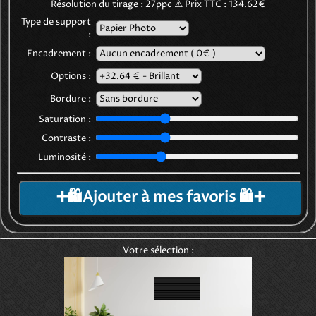
Résolution du tirage :
27
ppc
⚠️
Prix TTC :
134.62€
Type de support
:
Encadrement :
Options :
Bordure :
Saturation :
Contraste :
Luminosité :
➕🛍️Ajouter à mes favoris 🛍️➕
Votre sélection :