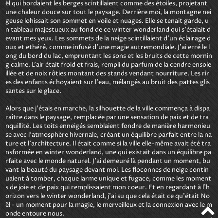
ël qui bordaient les berges scintillaient comme des étoiles, projetant 
une chaleur douce sur tout le paysage. Derrière moi, la montagne nei
geuse lohissait son sommet en voile et nuages. Elle se tenait garde, u
n tableau majestueux au fond de ce winter wonderland qui s'étalait d
evant mes yeux. Les sommets de la neige scintillaient d'un éclairage d
oux et ethéré, comme infusé d'une magie autremondiale. J'ai erré le l
ong du bord du lac, empruntant les sons et les bruits de cette mornin
g calme. L'air était froid et frais, rempli du parfum de la cendre ensole
illée et de noix rôties montant des stands vendant nourriture. Les rir
es des enfants échoyaient sur l'eau, mélangés au bruit des pattes glis
santes sur le glace.

Alors que j'étais en marche, la silhouette de la ville commença à dispa
raître dans le paysage, remplacée par une sensation de paix et de tra
nquillité. Les toits enneigés semblaient fondre de manière harmonieu
se avec l'atmosphère hivernale, créant un équilibre parfait entre la na
ture et l'architecture. Il était comme si la ville elle-même avait été tra
nsformée en winter wonderland, une qui existait dans un équilibre pa
rfaite avec le monde naturel. J'ai demeuré là pendant un moment, bu
vant la beauté du paysage devant moi. Les floconnes de neige contin
uaient à tomber, chaque larme unique et fugace, comme les moment
s de joie et de paix qui remplissaient mon coeur. Et en regardant à l'h
orizon vers le winter wonderland, j'ai su que cela était ce qu'était No
ël - un moment pour la magie, le merveilleux et la connexion avec le m
onde entoure nous.