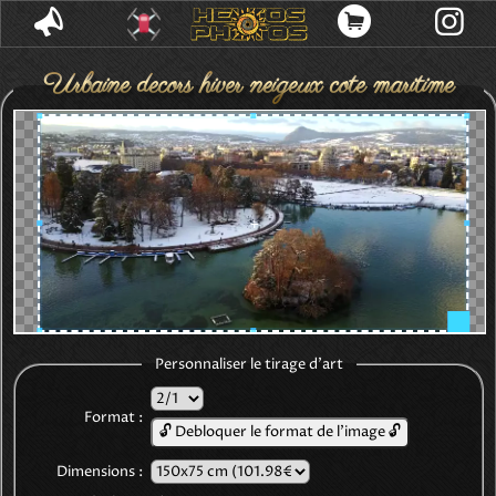
Urbaine decors hiver neigeux cote maritime
lac riviere patinage glace bateaux noel quartier
residentiel montagne neigeuse
Personnaliser le tirage d'art
Format :
🔓 Debloquer le format de l'image 🔓
Dimensions :