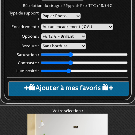
Résolution du tirage :
25
ppc
⚠️
Prix TTC :
18.34€
Type de support
:
Encadrement :
Options :
Bordure :
Saturation :
Contraste :
Luminosité :
➕🛍️Ajouter à mes favoris 🛍️➕
Votre sélection :