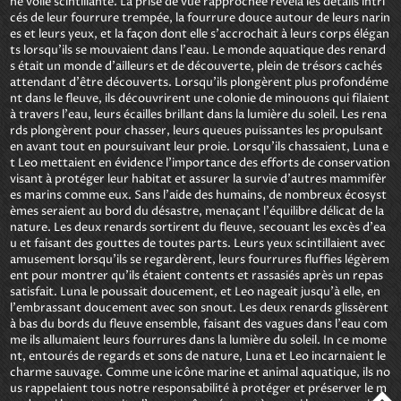
ne voile scintillante. La prise de vue rapprochée révéla les détails intri
cés de leur fourrure trempée, la fourrure douce autour de leurs narin
es et leurs yeux, et la façon dont elle s'accrochait à leurs corps élégan
ts lorsqu'ils se mouvaient dans l'eau. Le monde aquatique des renard
s était un monde d'ailleurs et de découverte, plein de trésors cachés 
attendant d'être découverts. Lorsqu'ils plongèrent plus profondéme
nt dans le fleuve, ils découvrirent une colonie de minouons qui filaient 
à travers l'eau, leurs écailles brillant dans la lumière du soleil. Les rena
rds plongèrent pour chasser, leurs queues puissantes les propulsant 
en avant tout en poursuivant leur proie. Lorsqu'ils chassaient, Luna e
t Leo mettaient en évidence l'importance des efforts de conservation 
visant à protéger leur habitat et assurer la survie d'autres mammifèr
es marins comme eux. Sans l'aide des humains, de nombreux écosyst
èmes seraient au bord du désastre, menaçant l'équilibre délicat de la 
nature. Les deux renards sortirent du fleuve, secouant les excès d'ea
u et faisant des gouttes de toutes parts. Leurs yeux scintillaient avec 
amusement lorsqu'ils se regardèrent, leurs fourrures fluffies légèrem
ent pour montrer qu'ils étaient contents et rassasiés après un repas 
satisfait. Luna le poussait doucement, et Leo nageait jusqu'à elle, en 
l'embrassant doucement avec son snout. Les deux renards glissèrent 
à bas du bords du fleuve ensemble, faisant des vagues dans l'eau com
me ils allumaient leurs fourrures dans la lumière du soleil. In ce mome
nt, entourés de regards et sons de nature, Luna et Leo incarnaient le 
charme sauvage. Comme une icône marine et animal aquatique, ils no
us rappelaient tous notre responsabilité à protéger et préserver le m