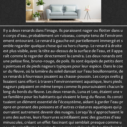
Il y a deux renards dans l'image. Ils paraissent nager ou flotter dans u
n corps d'eau, probablement un ruisseau, compte tenu de l'environn
ement entourant. Le renard à gauche est partiellement immergé et s
emble regarder quelque chose qui va hors champ. Le renard à droite 
est plus visible, avec la tête au-dessus de la surface de l'eau, et il appa
raît comme le regarder directement la caméra. Les deux renards ont 
une pelisse fine, bruno-rouge, de poils. Ils sont équipés de petits dent
s pointues et de pieds nageurs typiques pour leur espèce. Dans le coe
ur du fleuve, où la lumière du soleil dansait sur l'eau bouillonnante, de
ux renards à fourreaux jouaient au chasse-poussin. Les corps svelts g
lissaient sans effort à travers l'environnement aquatique, leurs pieds 
nageurs palpaient en même temps comme ils poursuivaient chacun le 
long du bords du fleuve. Les deux renards, Luna et Leo, étaient une v
ue familière pour les habitants qui vivaient le long du fleuve. Ils consti
tuaient un élément essentiel de l'écosystème, aidant à garder l'eau pr
opre en prenant des poissons et d'autres créatures aquatiques qui p
ourraient autrement devenir des nuages. Lorsqu'ils s'approchaient le
s uns des autres, leurs fourrures scintillaient avec des gouttes d'eau 
minuscules, créant un effet fascinant qui semblait presque comme u