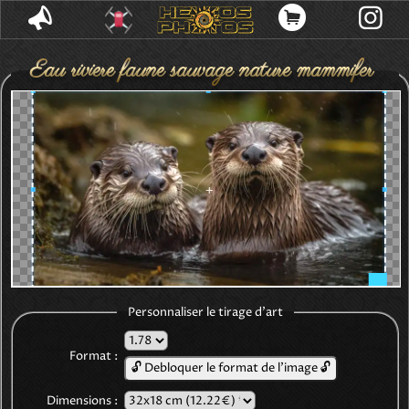
Eau riviere faune sauvage nature mammifere
marin animal aquatique deux otters nageant
fourrure mouillee conservation ecosysteme
Personnaliser le tirage d'art
Format :
🔓 Debloquer le format de l'image 🔓
Dimensions :